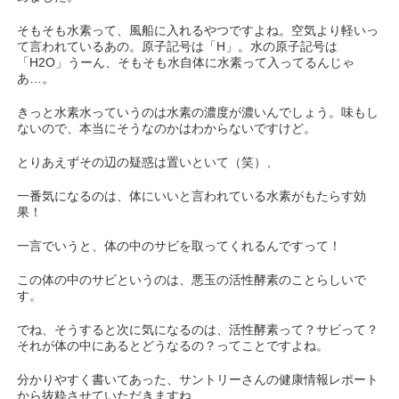
そもそも水素って、風船に入れるやつですよね。空気より軽いっ
て言われているあの。原子記号は「H」。水の原子記号は
「H2O」うーん、そもそも水自体に水素って入ってるんじゃ
あ…。
きっと水素水っていうのは水素の濃度が濃いんでしょう。味もし
ないので、本当にそうなのかはわからないですけど。
とりあえずその辺の疑惑は置いといて（笑）、
一番気になるのは、体にいいと言われている水素がもたらす効
果！
一言でいうと、体の中のサビを取ってくれるんですって！
この体の中のサビというのは、悪玉の活性酵素のことらしいで
す。
でね、そうすると次に気になるのは、活性酵素って？サビって？
それが体の中にあるとどうなるの？ってことですよね。
分かりやすく書いてあった、サントリーさんの健康情報レポート
から抜粋させていただきますね