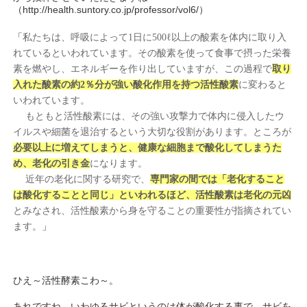
（http://health.suntory.co.jp/professor/vol6/）
「
私たちは、呼吸によって1日に500ℓ以上の酸素を体内に取り入
れているといわれています。その酸素を使って食事で摂った栄養
素を燃やし、エネルギーを作り出していますが、この過程で
取り
入れた酸素の約2％分が強い酸化作用を持つ活性酸素
に変わると
いわれています。
もともと活性酸素には、その強い攻撃力で体内に侵入したウ
イルスや細菌を退治するという大切な役割があります。ところが
必要以上に増えてしまうと、健康な細胞まで酸化してしまうた
め、老化の引き金
になります。
近年の老化に関する研究で、
専門家の間では「老化すること
は酸化することと同じ」といわれるほど、活性酸素は老化の元凶
とみなされ、活性酸素から身を守ることの重要性が指摘されてい
」
ます。
ひえ～活性酵素こわ～。
あれですね、いわゆるサビというのは体が酸化する事で、サビを