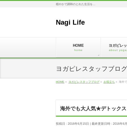
穏やかで調和のとれた生活を…
Nagi Life
HOME
ヨガピレッ
home
about yoga
ヨガピレスタッフブロ
HOME
»
ヨガピレスタッフブログ
»
お役立ち
»
海外
海外でも大人気★デトックス
投稿日 : 2016年6月15日
最終更新日時 : 2016年6