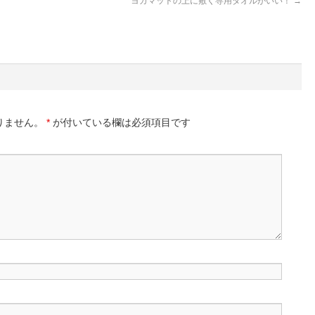
ヨガマットの上に敷く専用タオルがいい！
→
りません。
*
が付いている欄は必須項目です