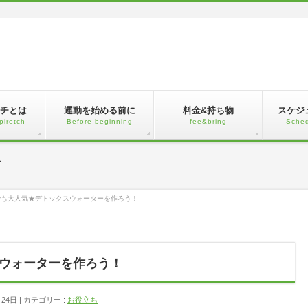
チとは
運動を始める前に
料金&持ち物
スケジ
piretch
Before beginning
fee&bring
Sched
グ
でも大人気★デトックスウォーターを作ろう！
ウォーターを作ろう！
月24日
カテゴリー :
お役立ち